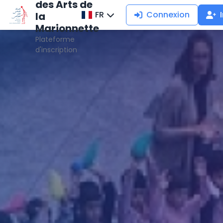
des Arts de
FR
Connexion
la
Marionnette
Plateforme
d'inscription